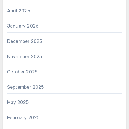
April 2026
January 2026
December 2025
November 2025
October 2025
September 2025
May 2025
February 2025