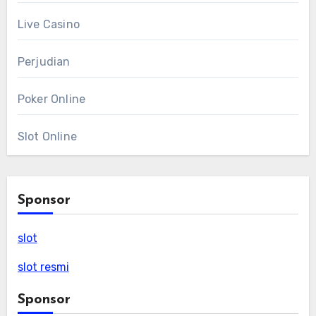
Live Casino
Perjudian
Poker Online
Slot Online
Sponsor
slot
slot resmi
Sponsor