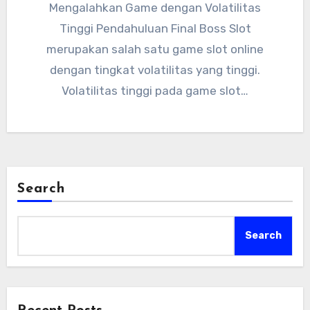
Mengalahkan Game dengan Volatilitas
Tinggi Pendahuluan Final Boss Slot
merupakan salah satu game slot online
dengan tingkat volatilitas yang tinggi.
Volatilitas tinggi pada game slot…
Search
Search