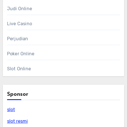
Judi Online
Live Casino
Perjudian
Poker Online
Slot Online
Sponsor
slot
slot resmi