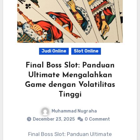
Judi Online
Slot Online
Final Boss Slot: Panduan
Ultimate Mengalahkan
Game dengan Volatilitas
Tinggi
Muhammad Nugraha
December 23, 2025
0
Comment
Final Boss Slot: Panduan Ultimate