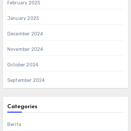
February 2025
January 2025
December 2024
November 2024
October 2024
September 2024
Categories
Berita