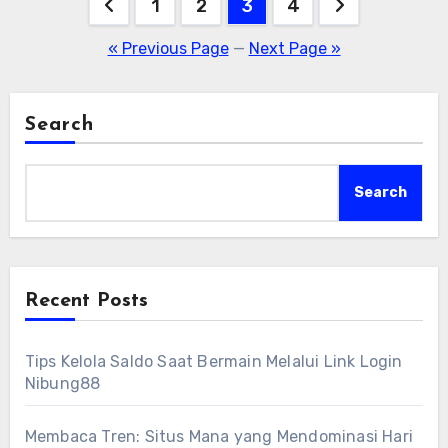
Posts
1
2
3
4
pagination
« Previous Page
—
Next Page »
Search
Search
Recent Posts
Tips Kelola Saldo Saat Bermain Melalui Link Login
Nibung88
Membaca Tren: Situs Mana yang Mendominasi Hari