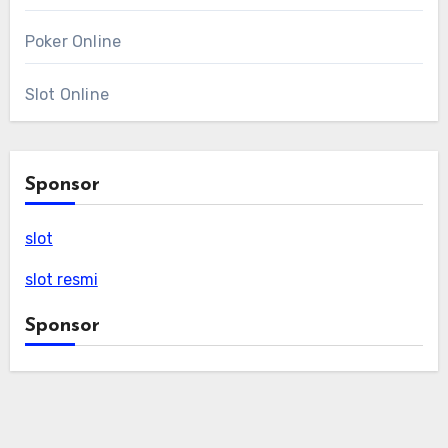
Poker Online
Slot Online
Sponsor
slot
slot resmi
Sponsor