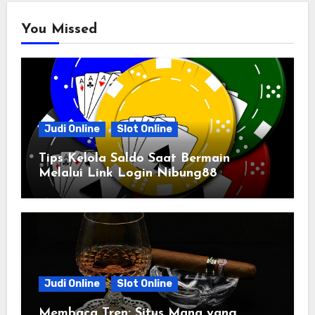
You Missed
Judi Online
Slot Online
Tips Kelola Saldo Saat Bermain
Melalui Link Login Nibung88
Judi Online
Slot Online
Membaca Tren: Situs Mana yang