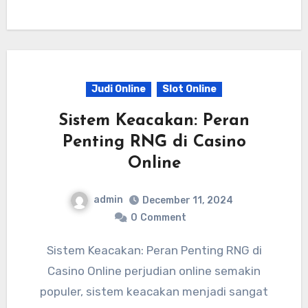
Judi Online
Slot Online
Sistem Keacakan: Peran
Penting RNG di Casino
Online
admin
December 11, 2024
0
Comment
Sistem Keacakan: Peran Penting RNG di
Casino Online perjudian online semakin
populer, sistem keacakan menjadi sangat