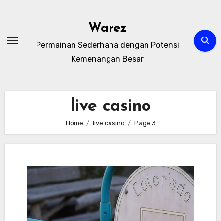
Skip
to
Warez
content
Permainan Sederhana dengan Potensi
Kemenangan Besar
live casino
Home
live casino
Page 3