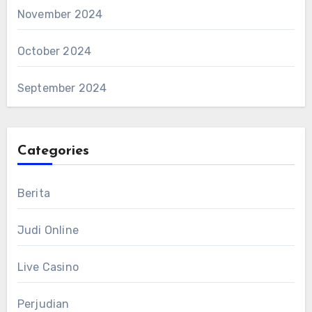
November 2024
October 2024
September 2024
Categories
Berita
Judi Online
Live Casino
Perjudian