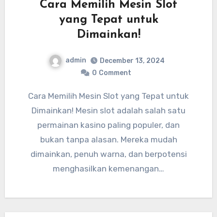
Cara Memilih Mesin Slot
yang Tepat untuk
Dimainkan!
admin
December 13, 2024
0
Comment
Cara Memilih Mesin Slot yang Tepat untuk
Dimainkan! Mesin slot adalah salah satu
permainan kasino paling populer, dan
bukan tanpa alasan. Mereka mudah
dimainkan, penuh warna, dan berpotensi
menghasilkan kemenangan…