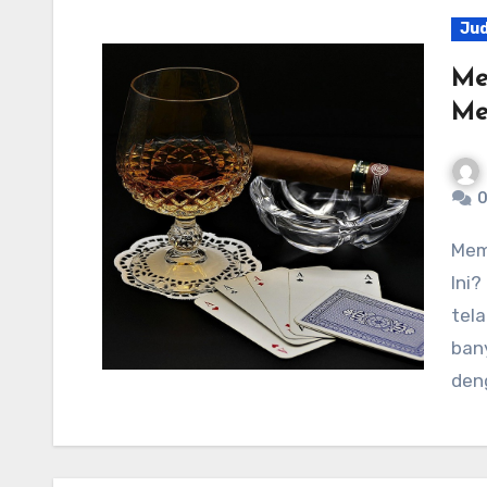
Jud
Me
Me
Membaca Tren: Situs Mana yang Mendominasi Hari
Ini?
tel
bany
den