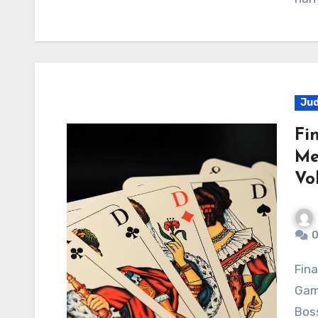
Jud
Fi
Me
Vol
Final Boss Slot: Panduan Ultimate Mengalahkan
Game
Boss