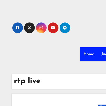
Skip
to
content
Home
Ju
rtp live