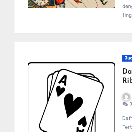
deng
tin
Jud
Da
Ri
Daftar Akun Slot Gacor Tanpa Ribet Winrate
Tert