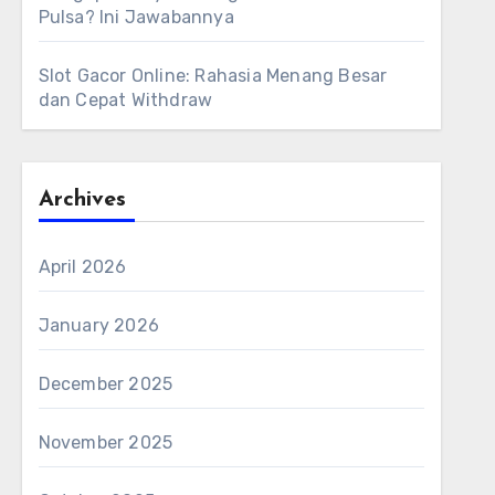
Pulsa? Ini Jawabannya
Slot Gacor Online: Rahasia Menang Besar
dan Cepat Withdraw
Archives
April 2026
January 2026
December 2025
November 2025