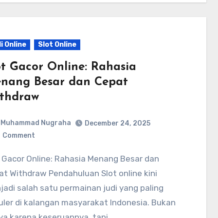
i Online
Slot Online
ot Gacor Online: Rahasia
nang Besar dan Cepat
thdraw
Muhammad Nugraha
December 24, 2025
0
Comment
t Withdraw Pendahuluan Slot online kini
adi salah satu permainan judi yang paling
uler di kalangan masyarakat Indonesia. Bukan
ya karena keseruannya, tapi…