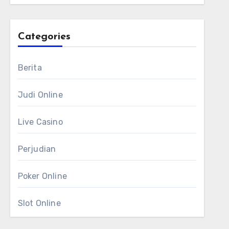
Categories
Berita
Judi Online
Live Casino
Perjudian
Poker Online
Slot Online