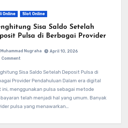
i Online
Slot Online
nghitung Sisa Saldo Setelah
posit Pulsa di Berbagai Provider
Muhammad Nugraha
April 10, 2026
0
Comment
agai Provider Pendahuluan Dalam era digital
t ini, menggunakan pulsa sebagai metode
bayaran telah menjadi hal yang umum. Banyak
vider pulsa yang menawarkan…