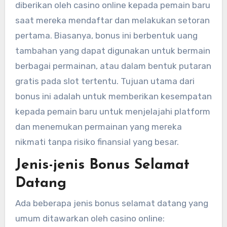
diberikan oleh casino online kepada pemain baru
saat mereka mendaftar dan melakukan setoran
pertama. Biasanya, bonus ini berbentuk uang
tambahan yang dapat digunakan untuk bermain
berbagai permainan, atau dalam bentuk putaran
gratis pada slot tertentu. Tujuan utama dari
bonus ini adalah untuk memberikan kesempatan
kepada pemain baru untuk menjelajahi platform
dan menemukan permainan yang mereka
nikmati tanpa risiko finansial yang besar.
Jenis-jenis Bonus Selamat
Datang
Ada beberapa jenis bonus selamat datang yang
umum ditawarkan oleh casino online: