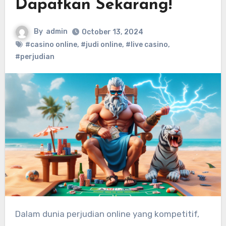
Dapatkan Sekarang!
By
admin
October 13, 2024
#casino online
,
#judi online
,
#live casino
,
#perjudian
Dalam dunia perjudian online yang kompetitif,