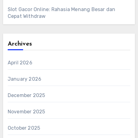
Slot Gacor Online: Rahasia Menang Besar dan
Cepat Withdraw
Archives
April 2026
January 2026
December 2025
November 2025
October 2025