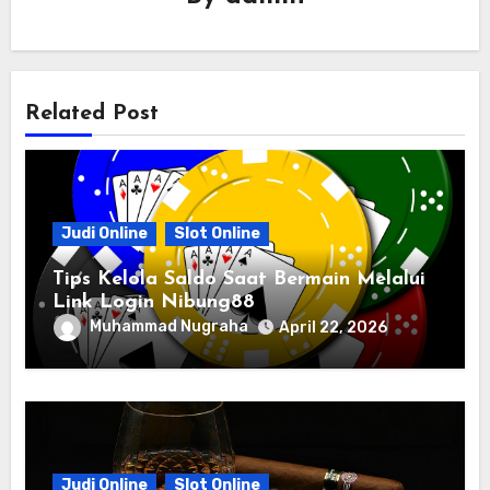
Related Post
Judi Online
Slot Online
Tips Kelola Saldo Saat Bermain Melalui
Link Login Nibung88
Muhammad Nugraha
April 22, 2026
Judi Online
Slot Online