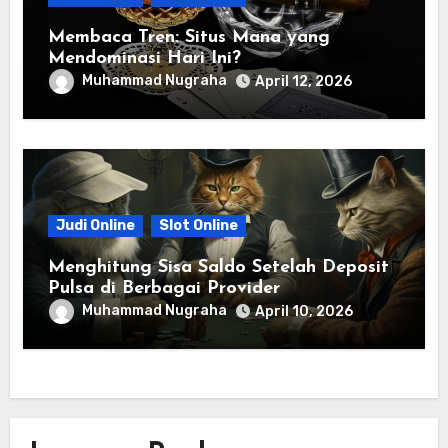
Membaca Tren: Situs Mana yang
Mendominasi Hari Ini?
Muhammad Nugraha
April 12, 2026
Judi Online
Slot Online
Menghitung Sisa Saldo Setelah Deposit
Pulsa di Berbagai Provider
Muhammad Nugraha
April 10, 2026