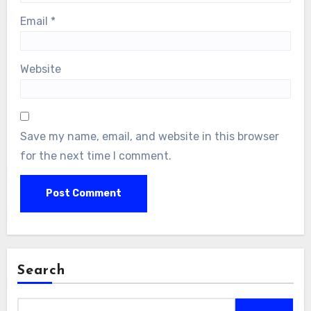
Email
*
Website
Save my name, email, and website in this browser
for the next time I comment.
Search