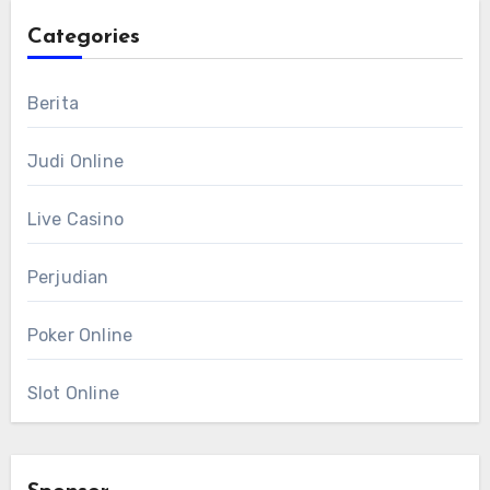
Categories
Berita
Judi Online
Live Casino
Perjudian
Poker Online
Slot Online