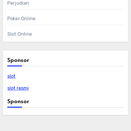
Perjudian
Poker Online
Slot Online
Sponsor
slot
slot resmi
Sponsor