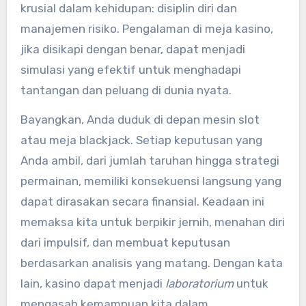
krusial dalam kehidupan: disiplin diri dan
manajemen risiko. Pengalaman di meja kasino,
jika disikapi dengan benar, dapat menjadi
simulasi yang efektif untuk menghadapi
tantangan dan peluang di dunia nyata.
Bayangkan, Anda duduk di depan mesin slot
atau meja blackjack. Setiap keputusan yang
Anda ambil, dari jumlah taruhan hingga strategi
permainan, memiliki konsekuensi langsung yang
dapat dirasakan secara finansial. Keadaan ini
memaksa kita untuk berpikir jernih, menahan diri
dari impulsif, dan membuat keputusan
berdasarkan analisis yang matang. Dengan kata
lain, kasino dapat menjadi
laboratorium
untuk
mengasah kemampuan kita dalam