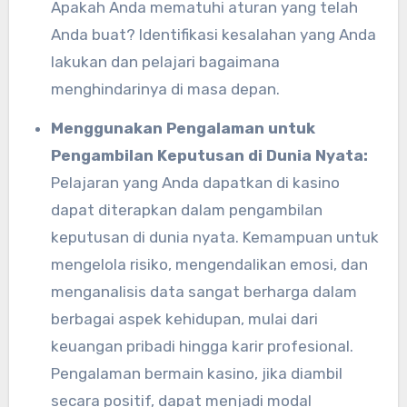
Apakah Anda mematuhi aturan yang telah
Anda buat? Identifikasi kesalahan yang Anda
lakukan dan pelajari bagaimana
menghindarinya di masa depan.
Menggunakan Pengalaman untuk
Pengambilan Keputusan di Dunia Nyata:
Pelajaran yang Anda dapatkan di kasino
dapat diterapkan dalam pengambilan
keputusan di dunia nyata. Kemampuan untuk
mengelola risiko, mengendalikan emosi, dan
menganalisis data sangat berharga dalam
berbagai aspek kehidupan, mulai dari
keuangan pribadi hingga karir profesional.
Pengalaman bermain kasino, jika diambil
secara positif, dapat menjadi modal