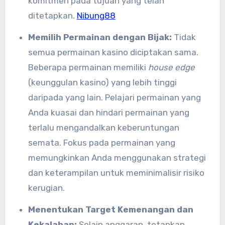
komitmen pada tujuan yang telah
ditetapkan.
Nibung88
Memilih Permainan dengan Bijak:
Tidak
semua permainan kasino diciptakan sama.
Beberapa permainan memiliki
house edge
(keunggulan kasino) yang lebih tinggi
daripada yang lain. Pelajari permainan yang
Anda kuasai dan hindari permainan yang
terlalu mengandalkan keberuntungan
semata. Fokus pada permainan yang
memungkinkan Anda menggunakan strategi
dan keterampilan untuk meminimalisir risiko
kerugian.
Menentukan Target Kemenangan dan
Kekalahan:
Selain anggaran, tetapkan