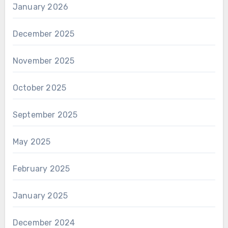
January 2026
December 2025
November 2025
October 2025
September 2025
May 2025
February 2025
January 2025
December 2024