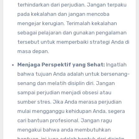
terhindarkan dari perjudian. Jangan terpaku
pada kekalahan dan jangan mencoba
mengejar kerugian. Terimalah kekalahan
sebagai pelajaran dan gunakan pengalaman
tersebut untuk memperbaiki strategi Anda di
masa depan.
Menjaga Perspektif yang Sehat:
Ingatlah
bahwa tujuan Anda adalah untuk bersenang-
senang dan melatih disiplin diri. Jangan
sampai perjudian menjadi obsesi atau
sumber stres. Jika Anda merasa perjudian
mulai mengganggu kehidupan Anda, segera
cari bantuan profesional. Jangan ragu
mengakui bahwa anda membutuhkan