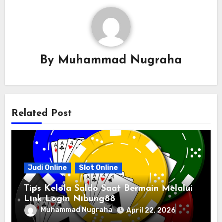
By
Muhammad Nugraha
Related Post
Judi Online
Slot Online
Tips Kelola Saldo Saat Bermain Melalui
Link Login Nibung88
Muhammad Nugraha
April 22, 2026