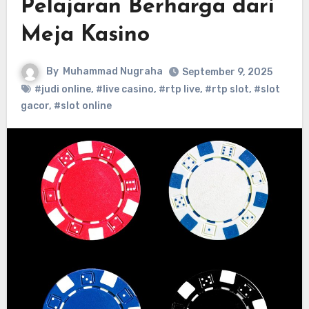
Pelajaran Berharga dari
Meja Kasino
By
Muhammad Nugraha
September 9, 2025
#judi online
,
#live casino
,
#rtp live
,
#rtp slot
,
#slot
gacor
,
#slot online