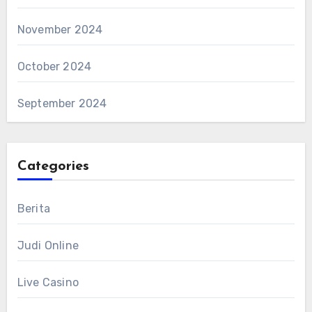
November 2024
October 2024
September 2024
Categories
Berita
Judi Online
Live Casino