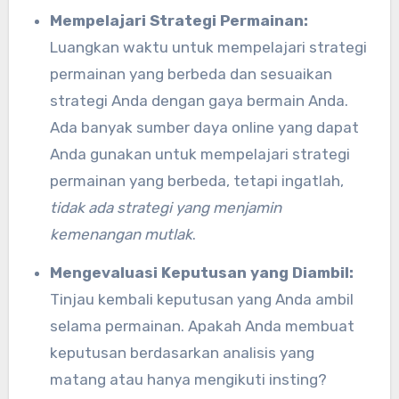
Mempelajari Strategi Permainan:
Luangkan waktu untuk mempelajari strategi
permainan yang berbeda dan sesuaikan
strategi Anda dengan gaya bermain Anda.
Ada banyak sumber daya online yang dapat
Anda gunakan untuk mempelajari strategi
permainan yang berbeda, tetapi ingatlah,
tidak ada strategi yang menjamin
kemenangan mutlak
.
Mengevaluasi Keputusan yang Diambil:
Tinjau kembali keputusan yang Anda ambil
selama permainan. Apakah Anda membuat
keputusan berdasarkan analisis yang
matang atau hanya mengikuti insting?