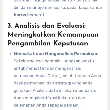
bantuan, ini juga adalah bentuk dari disiplin
diri dan manajemen resiko, sadar kapan anda
harus
berhenti.
3. Analisis dan Evaluasi:
Meningkatkan Kemampuan
Pengambilan Keputusan
Mencatat dan Menganalisis Permainan:
Setelah selesai bermain, luangkan waktu
untuk mencatat dan menganalisis
permainan Anda. Catat jumlah taruhan Anda,
hasil permainan, dan strategi yang Anda
gunakan. Analisis data ini akan membantu
Anda mengidentifikasi kekuatan dan
kelemahan Anda sebagai pemain.