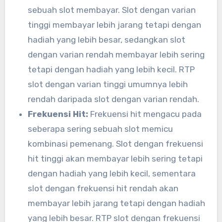
sebuah slot membayar. Slot dengan varian
tinggi membayar lebih jarang tetapi dengan
hadiah yang lebih besar, sedangkan slot
dengan varian rendah membayar lebih sering
tetapi dengan hadiah yang lebih kecil. RTP
slot dengan varian tinggi umumnya lebih
rendah daripada slot dengan varian rendah.
Frekuensi Hit:
Frekuensi hit mengacu pada
seberapa sering sebuah slot memicu
kombinasi pemenang. Slot dengan frekuensi
hit tinggi akan membayar lebih sering tetapi
dengan hadiah yang lebih kecil, sementara
slot dengan frekuensi hit rendah akan
membayar lebih jarang tetapi dengan hadiah
yang lebih besar. RTP slot dengan frekuensi