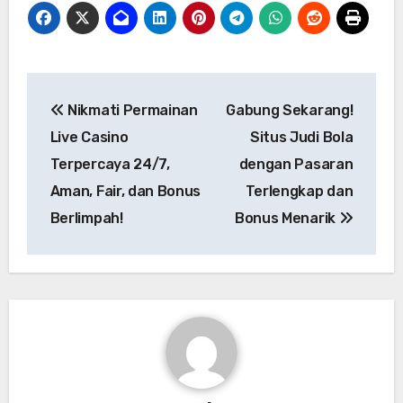
Post
Nikmati Permainan
Gabung Sekarang!
navigation
Live Casino
Situs Judi Bola
Terpercaya 24/7,
dengan Pasaran
Aman, Fair, dan Bonus
Terlengkap dan
Berlimpah!
Bonus Menarik