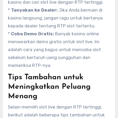
kasino dan cari slot live dengan RTP tertinggi.
*
Tanyakan ke Dealer:
Jika Anda bermain di
kasino langsung, jangan ragu untuk bertanya
kepada dealer tentang RTP slot tertentu.
*
Coba Demo Gratis:
Banyak kasino online
menawarkan demo gratis untuk slot live. Ini
adalah cara yang bagus untuk mencoba slot
sebelum bertaruh uang sungguhan dan
memeriksa RTP-nya.
Tips Tambahan untuk
Meningkatkan Peluang
Menang
Selain memilih slot live dengan RTP tertinggi,
berikut adalah beberapa tips tambahan untuk