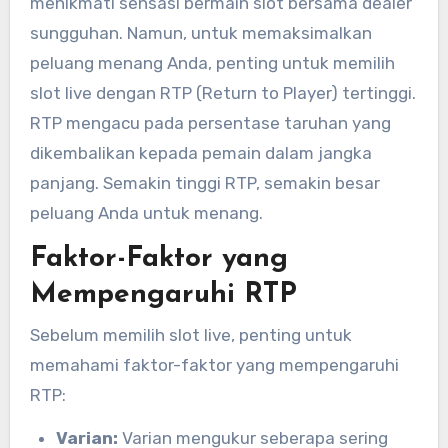
menikmati sensasi bermain slot bersama dealer
sungguhan. Namun, untuk memaksimalkan
peluang menang Anda, penting untuk memilih
slot live dengan RTP (Return to Player) tertinggi.
RTP mengacu pada persentase taruhan yang
dikembalikan kepada pemain dalam jangka
panjang. Semakin tinggi RTP, semakin besar
peluang Anda untuk menang.
Faktor-Faktor yang
Mempengaruhi RTP
Sebelum memilih slot live, penting untuk
memahami faktor-faktor yang mempengaruhi
RTP:
Varian:
Varian mengukur seberapa sering