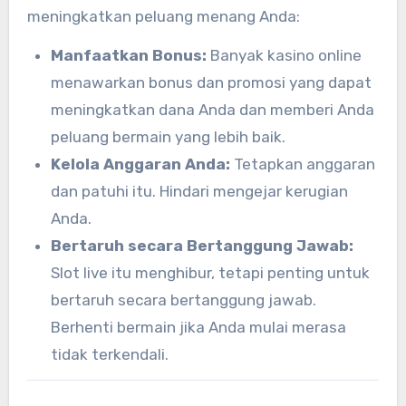
meningkatkan peluang menang Anda:
Manfaatkan Bonus:
Banyak kasino online
menawarkan bonus dan promosi yang dapat
meningkatkan dana Anda dan memberi Anda
peluang bermain yang lebih baik.
Kelola Anggaran Anda:
Tetapkan anggaran
dan patuhi itu. Hindari mengejar kerugian
Anda.
Bertaruh secara Bertanggung Jawab:
Slot live itu menghibur, tetapi penting untuk
bertaruh secara bertanggung jawab.
Berhenti bermain jika Anda mulai merasa
tidak terkendali.