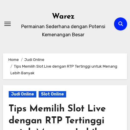
Skip
to
Warez
content
Permainan Sederhana dengan Potensi
Kemenangan Besar
Home
Judi Online
Tips Memilih Slot Live dengan RTP Tertinggi untuk Menang
Lebih Banyak
Judi Online
Slot Online
Tips Memilih Slot Live
dengan RTP Tertinggi