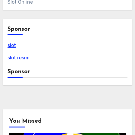
Slot Online
Sponsor
slot
slot resmi
Sponsor
You Missed